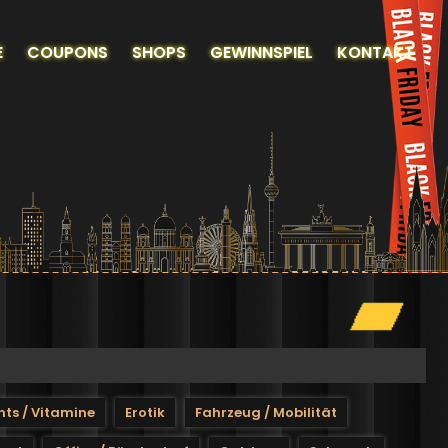
N
E
COUPONS
SHOPS
GEWINNSPIEL
KONTAKT
IGATION
ts / Vitamine
Erotik
Fahrzeug / Mobilität