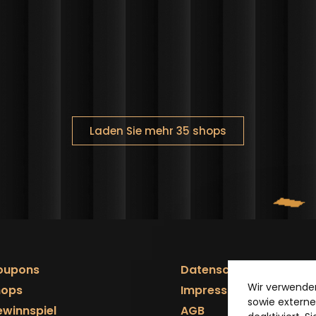
Laden Sie mehr 35 shops
AIN
FOOTER
oupons
Datenschutzerklärung
Wir verwende
AVIGATION
hops
Impressum
sowie externe
winnspiel
AGB