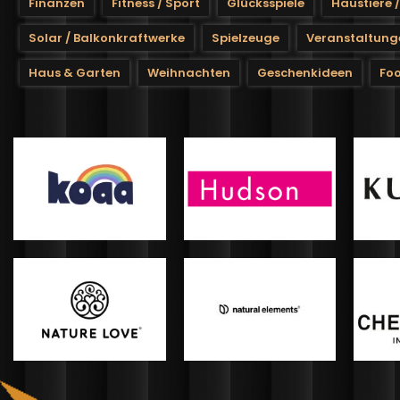
Finanzen
Fitness / Sport
Glücksspiele
Haustiere 
Solar / Balkonkraftwerke
Spielzeuge
Veranstaltung
Haus & Garten
Weihnachten
Geschenkideen
Foo