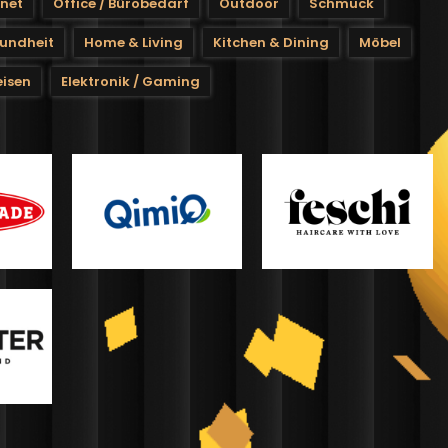
rnet
Office / Bürobedarf
Outdoor
Schmuck
undheit
Home & Living
Kitchen & Dining
Möbel
eisen
Elektronik / Gaming