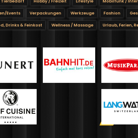
/ Tierbedarf
Hobby / Freizeit
Lifestyle
Mobilfunk / Inte
en/Events
Verpackungen
Werkzeuge
Fashion
Ges
d, Drinks & Feinkost
Wellness / Massage
Urlaub, Ferien, R